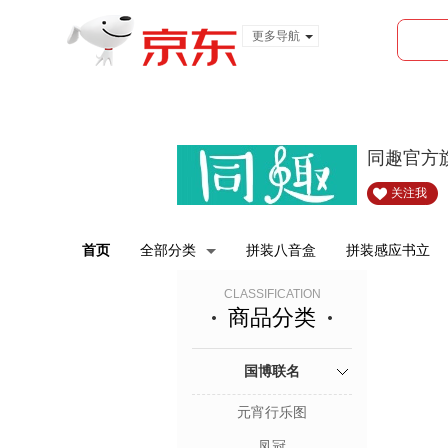
更多导航
服装城
食品
金融
同趣官方
关注我
首页
全部分类
拼装八音盒
拼装感应书立
CLASSIFICATION
商品分类
国博联名
元宵行乐图
凤冠