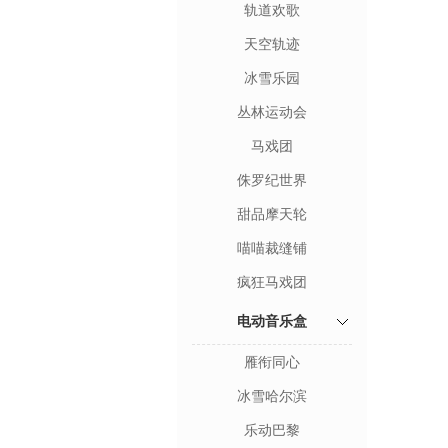
轨道欢歌
天空轨迹
冰雪乐园
丛林运动会
马戏团
侏罗纪世界
甜品摩天轮
喵喵裁缝铺
疯狂马戏团
电动音乐盒
雁衔同心
冰雪哈尔滨
乐动巴黎