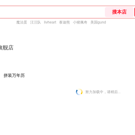
魔法蛋
汪汪队
livheart
泰迪熊
小猪佩奇
美国gund
旗舰店
拼装万年历
努力加载中，请稍后...