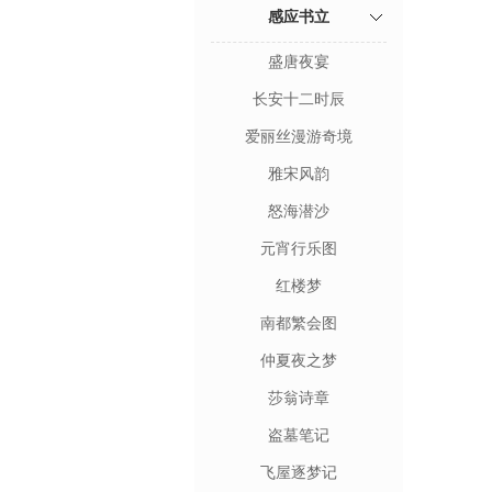
感应书立
盛唐夜宴
长安十二时辰
爱丽丝漫游奇境
雅宋风韵
怒海潜沙
元宵行乐图
红楼梦
南都繁会图
仲夏夜之梦
莎翁诗章
盗墓笔记
飞屋逐梦记