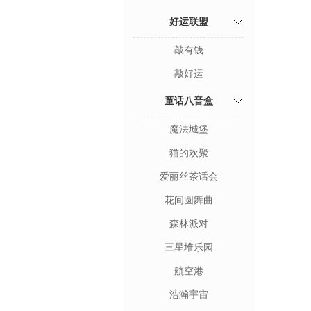
好运联盟
敲有钱
敲好运
童话八音盒
魔法城堡
猫的欢聚
爱丽丝茶话会
花间圆舞曲
森林派对
三星堆乐园
航空港
浩瀚宇宙