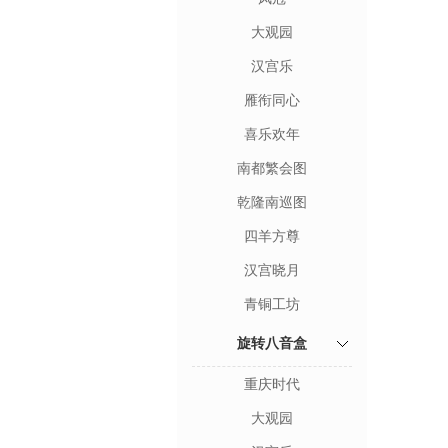
大观园
汉宫乐
雁衔同心
喜乐欢年
南都繁会图
乾隆南巡图
四羊方尊
汉宫晓月
青铜工坊
旋转八音盒
重庆时代
大观园