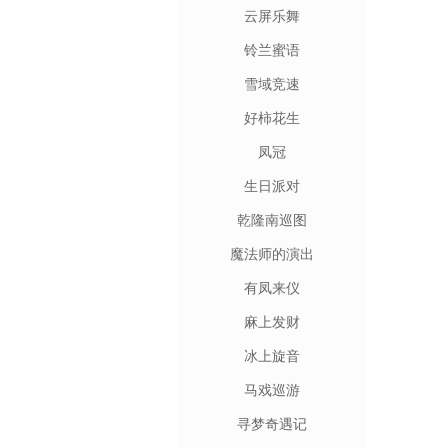
云屏乐舞
铃兰蜜语
雪域竞速
好柿花生
凤冠
生日派对
乾隆南巡图
魔法师的演出
有凤来仪
麻上发财
冰上旋音
马戏巡游
寻梦奇遇记