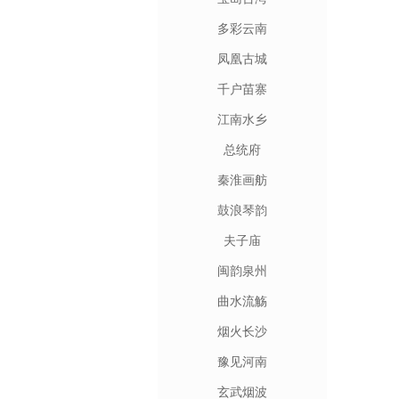
多彩云南
凤凰古城
千户苗寨
江南水乡
总统府
秦淮画舫
鼓浪琴韵
夫子庙
闽韵泉州
曲水流觞
烟火长沙
豫见河南
玄武烟波