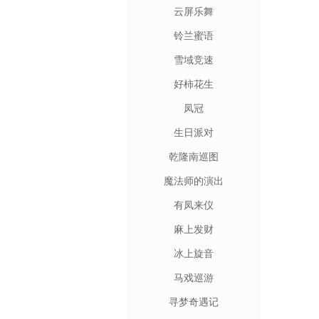
云屏乐舞
铃兰蜜语
雪域竞速
好柿花生
凤冠
生日派对
乾隆南巡图
魔法师的演出
有凤来仪
麻上发财
冰上旋音
马戏巡游
寻梦奇遇记