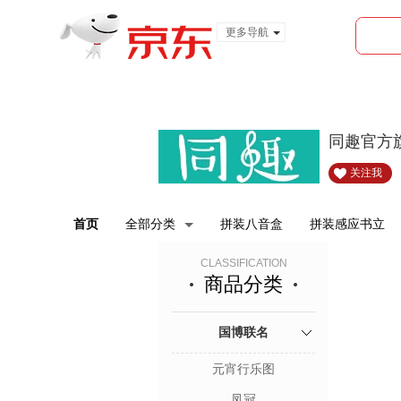
更多导航
服装城
食品
金融
同趣官方
关注我
首页
全部分类
拼装八音盒
拼装感应书立
CLASSIFICATION
商品分类
国博联名
元宵行乐图
凤冠