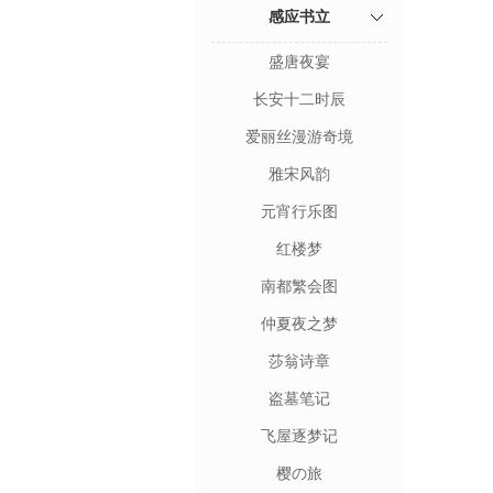
感应书立
盛唐夜宴
长安十二时辰
爱丽丝漫游奇境
雅宋风韵
元宵行乐图
红楼梦
南都繁会图
仲夏夜之梦
莎翁诗章
盗墓笔记
飞屋逐梦记
樱の旅