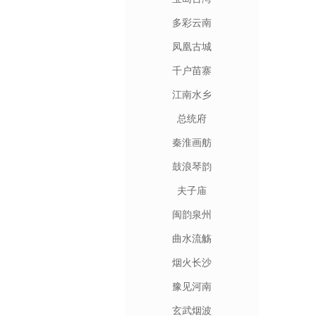
多彩云南
凤凰古城
千户苗寨
江南水乡
总统府
秦淮画舫
鼓浪琴韵
夫子庙
闽韵泉州
曲水流觞
烟火长沙
豫见河南
玄武烟波