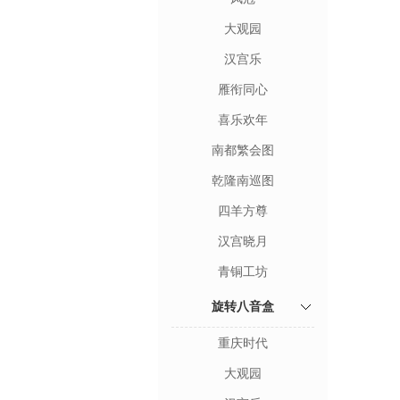
大观园
汉宫乐
雁衔同心
喜乐欢年
南都繁会图
乾隆南巡图
四羊方尊
汉宫晓月
青铜工坊
旋转八音盒
重庆时代
大观园