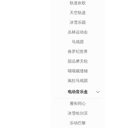
轨道欢歌
天空轨迹
冰雪乐园
丛林运动会
马戏团
侏罗纪世界
甜品摩天轮
喵喵裁缝铺
疯狂马戏团
电动音乐盒
雁衔同心
冰雪哈尔滨
乐动巴黎