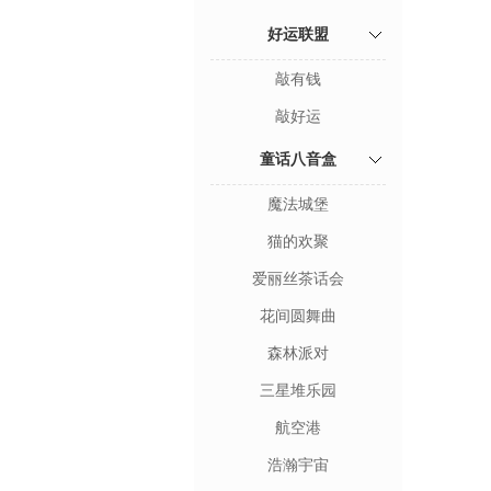
好运联盟
敲有钱
敲好运
童话八音盒
魔法城堡
猫的欢聚
爱丽丝茶话会
花间圆舞曲
森林派对
三星堆乐园
航空港
浩瀚宇宙