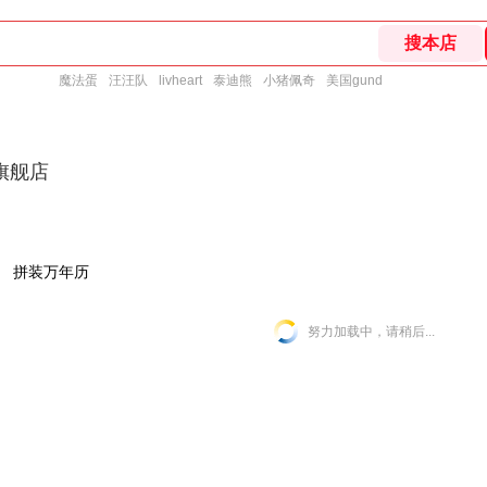
魔法蛋
汪汪队
livheart
泰迪熊
小猪佩奇
美国gund
旗舰店
拼装万年历
努力加载中，请稍后...