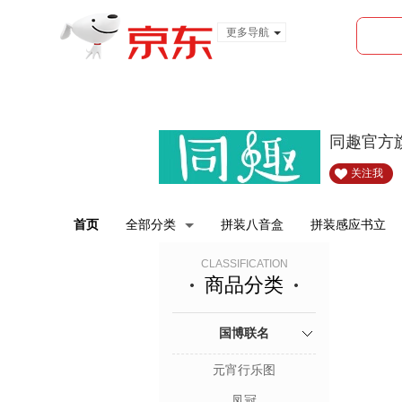
更多导航
服装城
食品
金融
同趣官方
关注我
首页
全部分类
拼装八音盒
拼装感应书立
CLASSIFICATION
商品分类
国博联名
元宵行乐图
凤冠