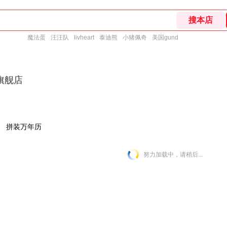
魔法蛋
汪汪队
livheart
泰迪熊
小猪佩奇
美国gund
旗舰店
拼装万年历
努力加载中，请稍后...