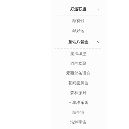
好运联盟
敲有钱
敲好运
童话八音盒
魔法城堡
猫的欢聚
爱丽丝茶话会
花间圆舞曲
森林派对
三星堆乐园
航空港
浩瀚宇宙