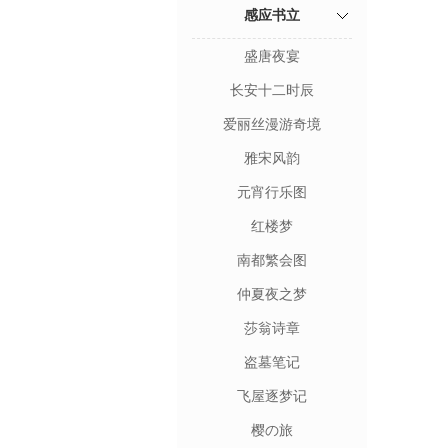
感应书立
盛唐夜宴
长安十二时辰
爱丽丝漫游奇境
雅宋风韵
元宵行乐图
红楼梦
南都繁会图
仲夏夜之梦
莎翁诗章
盗墓笔记
飞屋逐梦记
樱の旅