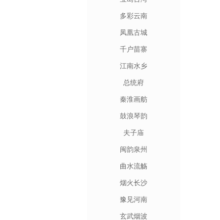
多彩云南
凤凰古城
千户苗寨
江南水乡
总统府
秦淮画舫
鼓浪琴韵
夫子庙
闽韵泉州
曲水流觞
烟火长沙
豫见河南
玄武烟波