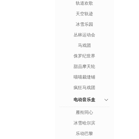
轨道欢歌
天空轨迹
冰雪乐园
丛林运动会
马戏团
侏罗纪世界
甜品摩天轮
喵喵裁缝铺
疯狂马戏团
电动音乐盒
雁衔同心
冰雪哈尔滨
乐动巴黎