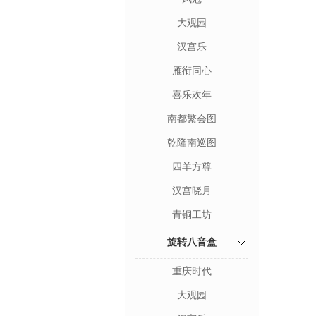
大观园
汉宫乐
雁衔同心
喜乐欢年
南都繁会图
乾隆南巡图
四羊方尊
汉宫晓月
青铜工坊
旋转八音盒
重庆时代
大观园