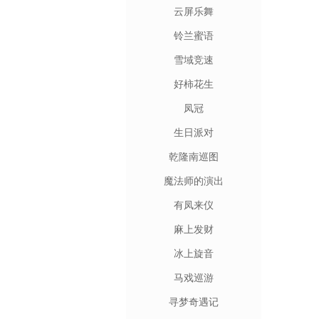
云屏乐舞
铃兰蜜语
雪域竞速
好柿花生
凤冠
生日派对
乾隆南巡图
魔法师的演出
有凤来仪
麻上发财
冰上旋音
马戏巡游
寻梦奇遇记